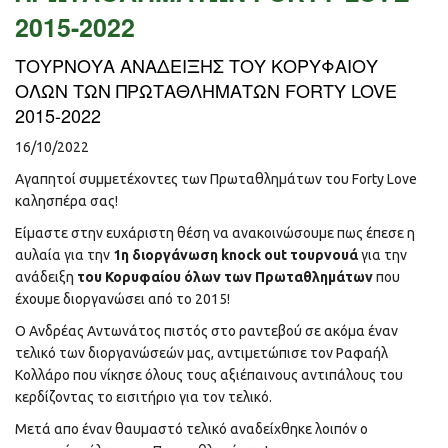
SUMMER CAMP 2026
2015-2022
Club House
ΤΟΥΡΝΟΥΑ ΑΝΑΔΕΙΞΗΣ ΤΟΥ ΚΟΡΥΦΑΙΟΥ
Παιδικά πάρτυ
ΟΛΩΝ ΤΩΝ ΠΡΩΤΑΘΛΗΜΑΤΩΝ FORTY LOVE
Νέα
2015-2022
Gallery
16/10/2022
Επικοινωνία
Αγαπητοί συμμετέχοντες των Πρωταθλημάτων του Forty Love
καλησπέρα σας!
Είμαστε στην ευχάριστη θέση να ανακοινώσουμε πως έπεσε η
αυλαία για την
1η διοργάνωση knock out τουρνουά
για την
ανάδειξη
του Κορυφαίου όλων των Πρωταθλημάτων
που
έχουμε διοργανώσει από το 2015!
Ο Ανδρέας Αντωνάτος πιστός στο ραντεβού σε ακόμα έναν
τελικό των διοργανώσεών μας, αντιμετώπισε τον Ραφαήλ
Κολλάρο που νίκησε όλους τους αξιέπαινους αντιπάλους του
κερδίζοντας το εισιτήριο για τον τελικό.
Μετά απο έναν θαυμαστό τελικό αναδείχθηκε λοιπόν ο