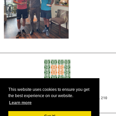
This website uses cookies to ensure you get
the best experience on our website.
Οδός Ικτίνου (όπισθεν Στρ. Σχολής Ευελπίδων), Βάρη, T. 210
Learn more
96.53.622